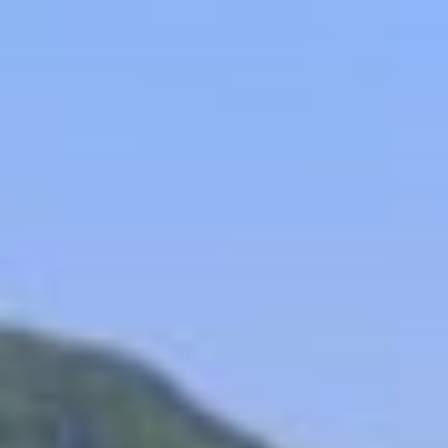
コ
ン
テ
ン
ツ
へ
ス
キ
ッ
プ