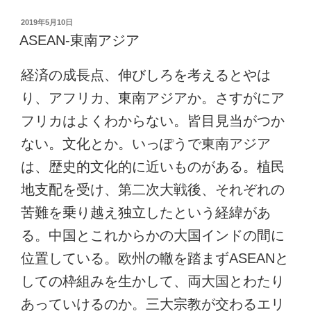
投
2019年5月10日
稿
ASEAN-東南アジア
日:
経済の成長点、伸びしろを考えるとやは
り、アフリカ、東南アジアか。さすがにア
フリカはよくわからない。皆目見当がつか
ない。文化とか。いっぽうで東南アジア
は、歴史的文化的に近いものがある。植民
地支配を受け、第二次大戦後、それぞれの
苦難を乗り越え独立したという経緯があ
る。中国とこれからかの大国インドの間に
位置している。欧州の轍を踏まずASEANと
しての枠組みを生かして、両大国とわたり
あっていけるのか。三大宗教が交わるエリ