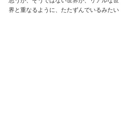
思うが、そうではない世界が、リアルな世
界と重なるように、たたずんでいるみたい
だ。その影がある瞬間、映り込む。
投
2019年4月29日
稿
プログラミング言語
日:
非生物である機械ーマシーンが、人の生活
や仕事の領域に進出してきている。人とマ
シーンの境界もあいまいになる中で、マシ
ーンを理解するためには、つかさどるその
ことば、プログラミング言語を理解する必
要が、どうもあるようだ。ゼロ（０）と１
が、ただただ、たくさん連なってー言語に